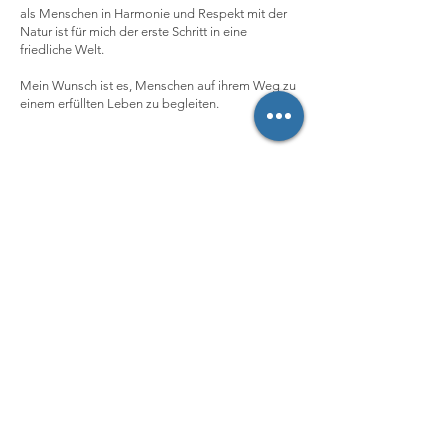
als Menschen in Harmonie und Respekt mit der
Natur ist für mich der erste Schritt in eine
friedliche Welt.
Mein Wunsch ist es, Menschen auf ihrem Weg zu
einem erfüllten Leben zu begleiten.
Kontakt
Ich arbeite auf Deutsch und auf Französich.
Bei Fragen können Sie mich hier erreichen:
Doritt Belohlavek, Integrative
Coach-Frau IBP
Ausbildung Coaching /Beratung IBP 01/2019 bis
03/2022
Telefon
0041 79 156 2707
Email:
doritt.belohlavek@penta-coaching.ch