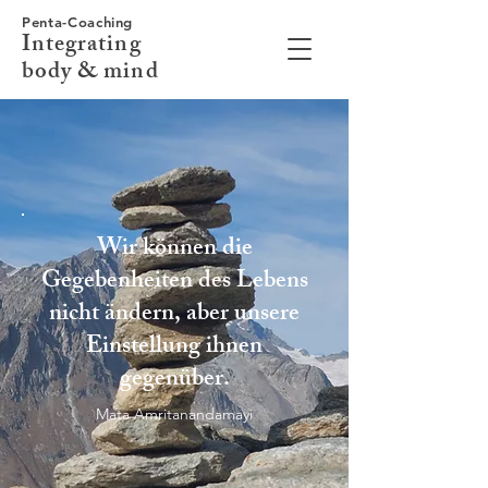
Penta-Coaching
Integrating
body & mind
Wir können die
Gegebenheiten des Lebens
nicht ändern, aber unsere
Einstellung ihnen
gegenüber.
Mata Amritanandamayi