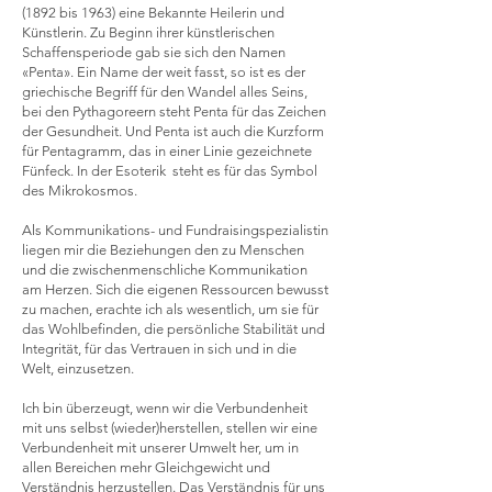
(1892 bis 1963) eine Bekannte Heilerin und
Künstlerin. Zu Beginn ihrer künstlerischen
Schaffensperiode gab sie sich den Namen
«Penta». Ein Name der weit fasst, so ist es der
griechische Begriff für den Wandel alles Seins,
bei den Pythagoreern steht Penta für das Zeichen
der Gesundheit. Und Penta ist auch die Kurzform
für Pentagramm, das in einer Linie gezeichnete
Fünfeck. In der Esoterik steht es für das Symbol
des Mikrokosmos.
Als Kommunikations- und Fundraisingspezialistin
liegen mir die Beziehungen den zu Menschen
und die zwischenmenschliche Kommunikation
am Herzen. Sich die eigenen Ressourcen bewusst
zu machen, erachte ich als wesentlich, um sie für
das Wohlbefinden, die persönliche Stabilität und
Integrität, für das Vertrauen in sich und in die
Welt, einzusetzen.
Ich bin überzeugt, wenn wir die Verbundenheit
mit uns selbst (wieder)herstellen, stellen wir eine
Verbundenheit mit unserer Umwelt her, um in
allen Bereichen mehr Gleichgewicht und
Verständnis herzustellen. Das Verständnis für uns